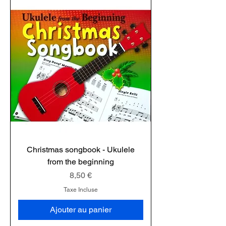
Christmas songbook - Ukulele
from the beginning
Prix
8,50 €
Taxe Incluse
Ajouter au panier