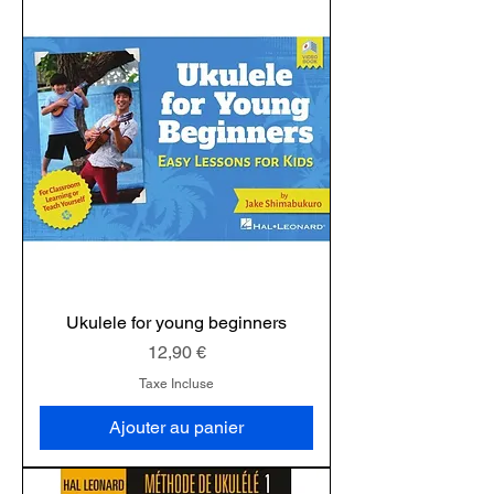
Ukulele for young beginners
Prix
12,90 €
Taxe Incluse
Ajouter au panier