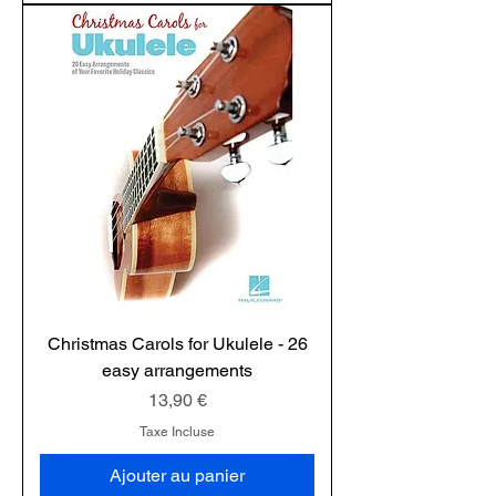
Christmas Carols for Ukulele - 26
easy arrangements
Prix
13,90 €
Taxe Incluse
Ajouter au panier