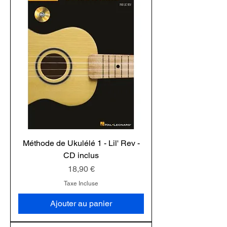
Méthode de Ukulélé 1 - Lil' Rev -
CD inclus
Prix
18,90 €
Taxe Incluse
Ajouter au panier