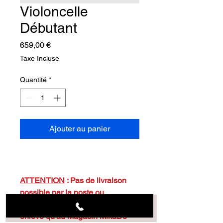
Violoncelle
Débutant
Prix
659,00 €
Taxe Incluse
Quantité
*
Ajouter au panier
ATTENTION
: Pas de livraison
possible par la poste ou
assimilés. Cet article ne peut être
enlevé qu'au Magasin MikaDo