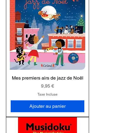
Mes premiers airs de jazz de Noël
Prix
9,95 €
Taxe Incluse
Ajouter au panier