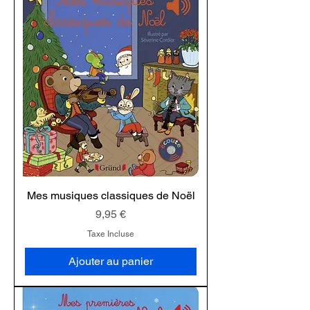
Mes musiques classiques de Noël
Prix
9,95 €
Taxe Incluse
Ajouter au panier