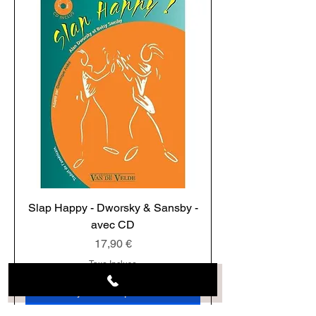
Slap Happy - Dworsky & Sansby -
avec CD
Prix
17,90 €
Taxe Incluse
Ajouter au panier