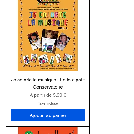
Je colorie la musique - Le tout petit
Conservatoire
Prix promotionnel
À partir de
5,90 €
Taxe Incluse
Ajouter au panier