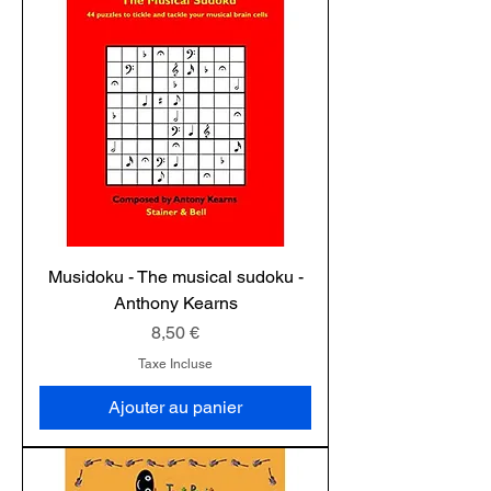
Musidoku - The musical sudoku -
Anthony Kearns
Prix
8,50 €
Taxe Incluse
Ajouter au panier