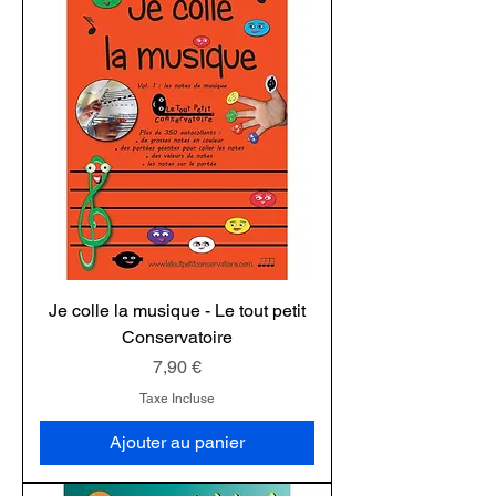
Je colle la musique - Le tout petit
Conservatoire
Prix
7,90 €
Taxe Incluse
Ajouter au panier