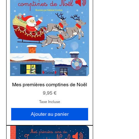
Mes premières comptines de Noël
Prix
9,95 €
Taxe Incluse
Ajouter au panier