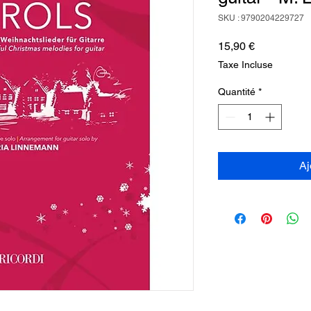
SKU : 9790204229727
Prix
15,90 €
Taxe Incluse
Quantité
*
Aj