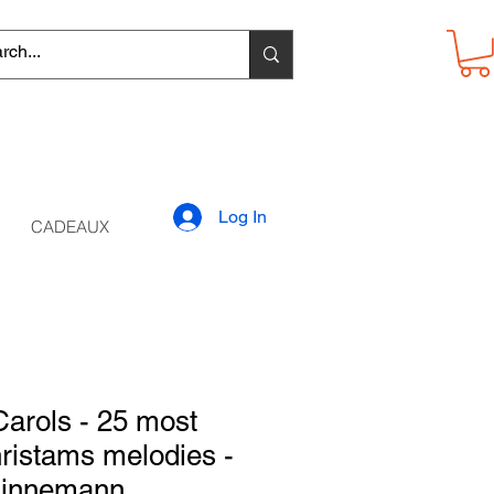
Log In
CADEAUX
arols - 25 most
hristams melodies -
 Linnemann