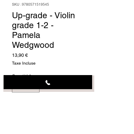
SKU : 9780571519545
Up-grade - Violin
grade 1-2 -
Pamela
Wedgwood
Prix
13,90 €
Taxe Incluse
Quantité
*
Ajouter au panier